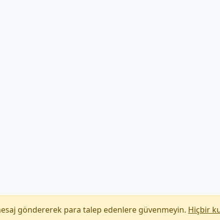
mesaj göndererek para talep edenlere güvenmeyin.
Hiçbir k