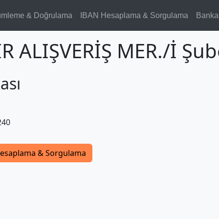
ümleme & Doğrulama
IBAN Hesaplama & Sorgulama
Banka
İR ALIŞVERİŞ MER./İ Şub
ası
240
esaplama & Sorgulama