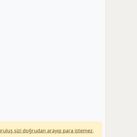
uruluş sizi doğrudan arayıp para istemez
.