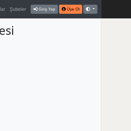
lar
Şubeler
Giriş Yap
Üye Ol
esi