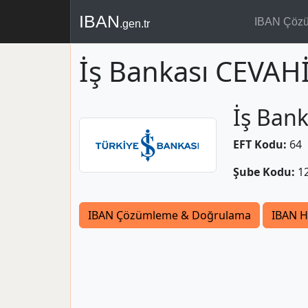
IBAN
IBAN Çöz
.gen.tr
İş Bankası CEVAH
İş Bank
EFT Kodu:
64
Şube Kodu:
1
IBAN Çözümleme & Doğrulama
IBAN H