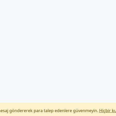
mesaj göndererek para talep edenlere güvenmeyin.
Hiçbir k