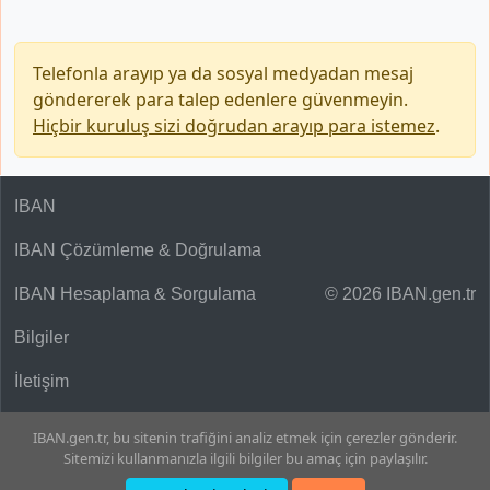
Telefonla arayıp ya da sosyal medyadan mesaj
göndererek para talep edenlere güvenmeyin.
Hiçbir kuruluş sizi doğrudan arayıp para istemez
.
IBAN
IBAN Çözümleme & Doğrulama
IBAN Hesaplama & Sorgulama
© 2026 IBAN.gen.tr
Bilgiler
İletişim
IBAN.gen.tr, bu sitenin trafiğini analiz etmek için çerezler gönderir.
Sitemizi kullanmanızla ilgili bilgiler bu amaç için paylaşılır.