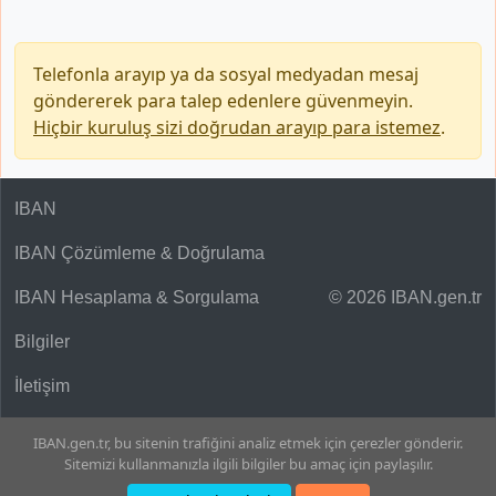
Telefonla arayıp ya da sosyal medyadan mesaj
göndererek para talep edenlere güvenmeyin.
Hiçbir kuruluş sizi doğrudan arayıp para istemez
.
IBAN
IBAN Çözümleme & Doğrulama
IBAN Hesaplama & Sorgulama
© 2026 IBAN.gen.tr
Bilgiler
İletişim
IBAN.gen.tr, bu sitenin trafiğini analiz etmek için çerezler gönderir.
Sitemizi kullanmanızla ilgili bilgiler bu amaç için paylaşılır.