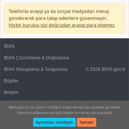
Telefonla arayıp ya da sosyal medyadan mesaj
göndererek para talep edenlere güvenmeyin.
Hiçbir kuruluş sizi doğrudan arayıp para istemez
.
IBAN
IBAN Çözümleme & Doğrulama
IBAN Hesaplama & Sorgulama
© 2026 IBAN.gen.tr
Bilgiler
İletişim
IBAN.gen.tr, bu sitenin trafiğini analiz etmek için çerezler gönderir.
Sitemizi kullanmanızla ilgili bilgiler bu amaç için paylaşılır.
Ayrıntıları inceleyin
Tamam