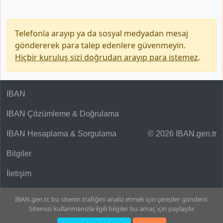
Telefonla arayıp ya da sosyal medyadan mesaj
göndererek para talep edenlere güvenmeyin.
Hiçbir kuruluş sizi doğrudan arayıp para istemez
.
IBAN
IBAN Çözümleme & Doğrulama
IBAN Hesaplama & Sorgulama
© 2026 IBAN.gen.tr
Bilgiler
İletişim
IBAN.gen.tr, bu sitenin trafiğini analiz etmek için çerezler gönderir.
Sitemizi kullanmanızla ilgili bilgiler bu amaç için paylaşılır.