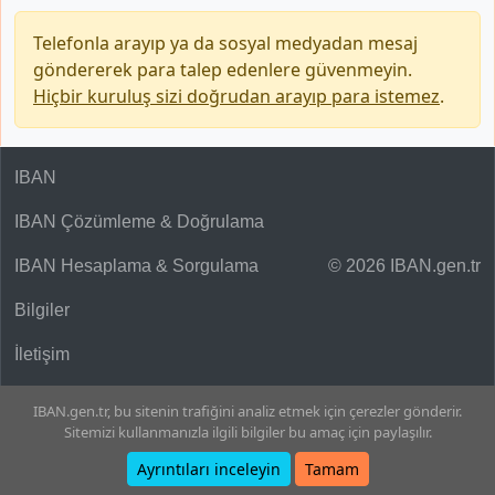
Telefonla arayıp ya da sosyal medyadan mesaj
göndererek para talep edenlere güvenmeyin.
Hiçbir kuruluş sizi doğrudan arayıp para istemez
.
IBAN
IBAN Çözümleme & Doğrulama
IBAN Hesaplama & Sorgulama
© 2026 IBAN.gen.tr
Bilgiler
İletişim
IBAN.gen.tr, bu sitenin trafiğini analiz etmek için çerezler gönderir.
Sitemizi kullanmanızla ilgili bilgiler bu amaç için paylaşılır.
Ayrıntıları inceleyin
Tamam