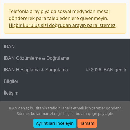
Telefonla arayıp ya da sosyal medyadan mesaj
göndererek para talep edenlere güvenmeyin.
Hiçbir kuruluş sizi doğrudan arayıp para istemez
.
IBAN
IBAN Çözümleme & Doğrulama
IBAN Hesaplama & Sorgulama
© 2026 IBAN.gen.tr
Bilgiler
İletişim
IBAN.gen.tr, bu sitenin trafiğini analiz etmek için çerezler gönderir.
Sitemizi kullanmanızla ilgili bilgiler bu amaç için paylaşılır.
Ayrıntıları inceleyin
Tamam