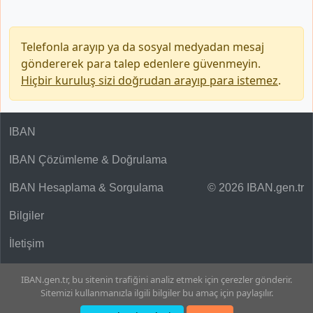
Telefonla arayıp ya da sosyal medyadan mesaj
göndererek para talep edenlere güvenmeyin.
Hiçbir kuruluş sizi doğrudan arayıp para istemez
.
IBAN
IBAN Çözümleme & Doğrulama
IBAN Hesaplama & Sorgulama
© 2026 IBAN.gen.tr
Bilgiler
İletişim
IBAN.gen.tr, bu sitenin trafiğini analiz etmek için çerezler gönderir.
Sitemizi kullanmanızla ilgili bilgiler bu amaç için paylaşılır.