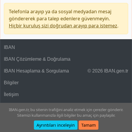
Telefonla arayıp ya da sosyal medyadan mesaj
göndererek para talep edenlere güvenmeyin.
Hiçbir kuruluş sizi doğrudan arayıp para istemez
.
IBAN
IBAN Çözümleme & Doğrulama
IBAN Hesaplama & Sorgulama
© 2026 IBAN.gen.tr
Bilgiler
İletişim
IBAN.gen.tr, bu sitenin trafiğini analiz etmek için çerezler gönderir.
Sitemizi kullanmanızla ilgili bilgiler bu amaç için paylaşılır.
Ayrıntıları inceleyin
Tamam