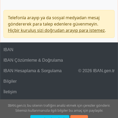
Telefonla arayıp ya da sosyal medyadan mesaj
göndererek para talep edenlere güvenmeyin.
Hiçbir kuruluş sizi doğrudan arayıp para istemez
.
IBAN
IBAN Çözümleme & Doğrulama
IBAN Hesaplama & Sorgulama
© 2026 IBAN.gen.tr
Bilgiler
İletişim
IBAN.gen.tr, bu sitenin trafiğini analiz etmek için çerezler gönderir.
Sitemizi kullanmanızla ilgili bilgiler bu amaç için paylaşılır.