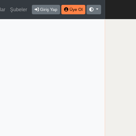
lar
Şubeler
Giriş Yap
Üye Ol