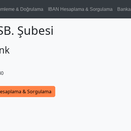
ümleme & Doğrulama
IBAN Hesaplama & Sorgulama
Banka
SB. Şubesi
nk
30
esaplama & Sorgulama