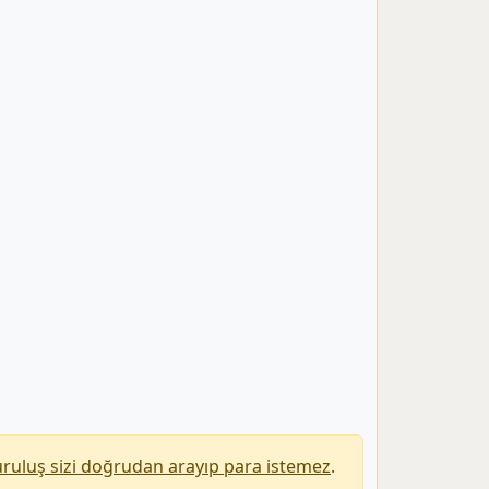
uruluş sizi doğrudan arayıp para istemez
.