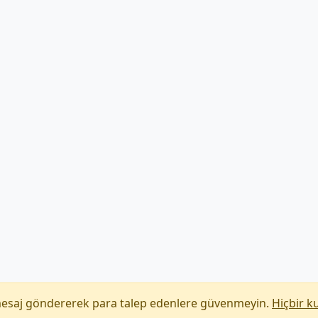
mesaj göndererek para talep edenlere güvenmeyin.
Hiçbir k