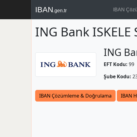
IBAN
IBAN Çöz
.gen.tr
ING Bank ISKELE 
ING Ba
EFT Kodu:
99
Şube Kodu:
2
IBAN Çözümleme & Doğrulama
IBAN H