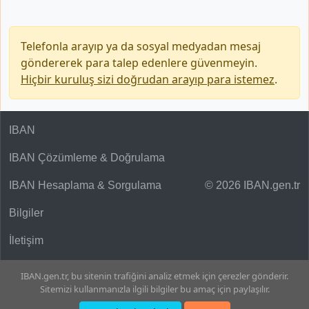
Telefonla arayıp ya da sosyal medyadan mesaj
göndererek para talep edenlere güvenmeyin.
Hiçbir kuruluş sizi doğrudan arayıp para istemez
.
IBAN
IBAN Çözümleme & Doğrulama
IBAN Hesaplama & Sorgulama
© 2026 IBAN.gen.tr
Bilgiler
İletişim
IBAN.gen.tr, bu sitenin trafiğini analiz etmek için çerezler gönderir.
Sitemizi kullanmanızla ilgili bilgiler bu amaç için paylaşılır.