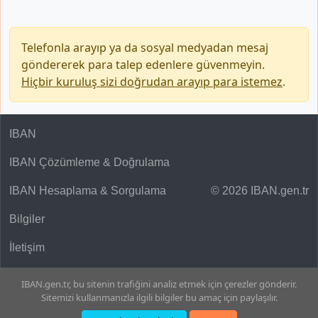
Telefonla arayıp ya da sosyal medyadan mesaj
göndererek para talep edenlere güvenmeyin.
Hiçbir kuruluş sizi doğrudan arayıp para istemez
.
IBAN
IBAN Çözümleme & Doğrulama
IBAN Hesaplama & Sorgulama
© 2026 IBAN.gen.tr
Bilgiler
İletişim
IBAN.gen.tr, bu sitenin trafiğini analiz etmek için çerezler gönderir.
Sitemizi kullanmanızla ilgili bilgiler bu amaç için paylaşılır.