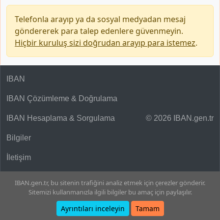
Telefonla arayıp ya da sosyal medyadan mesaj
göndererek para talep edenlere güvenmeyin.
Hiçbir kuruluş sizi doğrudan arayıp para istemez
.
IBAN
IBAN Çözümleme & Doğrulama
IBAN Hesaplama & Sorgulama
© 2026 IBAN.gen.tr
Bilgiler
İletişim
IBAN.gen.tr, bu sitenin trafiğini analiz etmek için çerezler gönderir.
Sitemizi kullanmanızla ilgili bilgiler bu amaç için paylaşılır.
Ayrıntıları inceleyin
Tamam