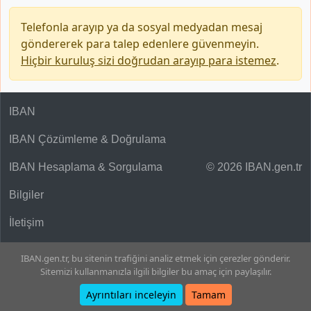
Telefonla arayıp ya da sosyal medyadan mesaj
göndererek para talep edenlere güvenmeyin.
Hiçbir kuruluş sizi doğrudan arayıp para istemez
.
IBAN
IBAN Çözümleme & Doğrulama
IBAN Hesaplama & Sorgulama
© 2026 IBAN.gen.tr
Bilgiler
İletişim
IBAN.gen.tr, bu sitenin trafiğini analiz etmek için çerezler gönderir.
Sitemizi kullanmanızla ilgili bilgiler bu amaç için paylaşılır.
Ayrıntıları inceleyin
Tamam