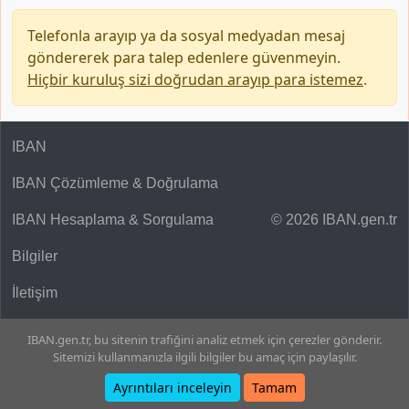
Telefonla arayıp ya da sosyal medyadan mesaj
göndererek para talep edenlere güvenmeyin.
Hiçbir kuruluş sizi doğrudan arayıp para istemez
.
IBAN
IBAN Çözümleme & Doğrulama
IBAN Hesaplama & Sorgulama
© 2026 IBAN.gen.tr
Bilgiler
İletişim
IBAN.gen.tr, bu sitenin trafiğini analiz etmek için çerezler gönderir.
Sitemizi kullanmanızla ilgili bilgiler bu amaç için paylaşılır.
Ayrıntıları inceleyin
Tamam