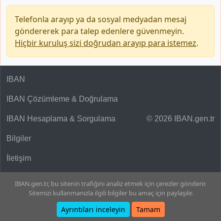
Telefonla arayıp ya da sosyal medyadan mesaj
göndererek para talep edenlere güvenmeyin.
Hiçbir kuruluş sizi doğrudan arayıp para istemez
.
IBAN
IBAN Çözümleme & Doğrulama
IBAN Hesaplama & Sorgulama
© 2026 IBAN.gen.tr
Bilgiler
İletişim
IBAN.gen.tr, bu sitenin trafiğini analiz etmek için çerezler gönderir.
Sitemizi kullanmanızla ilgili bilgiler bu amaç için paylaşılır.
Ayrıntıları inceleyin
Tamam