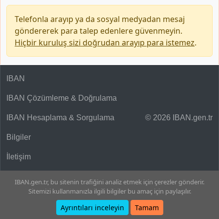
Telefonla arayıp ya da sosyal medyadan mesaj
göndererek para talep edenlere güvenmeyin.
Hiçbir kuruluş sizi doğrudan arayıp para istemez
.
IBAN
IBAN Çözümleme & Doğrulama
IBAN Hesaplama & Sorgulama
© 2026 IBAN.gen.tr
Bilgiler
İletişim
IBAN.gen.tr, bu sitenin trafiğini analiz etmek için çerezler gönderir.
Sitemizi kullanmanızla ilgili bilgiler bu amaç için paylaşılır.
Ayrıntıları inceleyin
Tamam