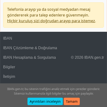
Telefonla arayıp ya da sosyal medyadan mesaj
göndererek para talep edenlere güvenmeyin.
Hiçbir kuruluş sizi doğrudan arayıp para istemez
.
IBAN
IBAN Çözümleme & Doğrulama
IBAN Hesaplama & Sorgulama
© 2026 IBAN.gen.tr
Bilgiler
İletişim
IBAN.gen.tr, bu sitenin trafiğini analiz etmek için çerezler gönderir.
Sitemizi kullanmanızla ilgili bilgiler bu amaç için paylaşılır.
Ayrıntıları inceleyin
Tamam