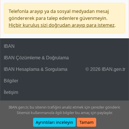
Telefonla arayıp ya da sosyal medyadan mesaj
göndererek para talep edenlere güvenmeyin.
Hiçbir kuruluş sizi doğrudan arayıp para istemez
.
IBAN
IBAN Çözümleme & Doğrulama
IBAN Hesaplama & Sorgulama
© 2026 IBAN.gen.tr
Bilgiler
İletişim
IBAN.gen.tr, bu sitenin trafiğini analiz etmek için çerezler gönderir.
Sitemizi kullanmanızla ilgili bilgiler bu amaç için paylaşılır.
Ayrıntıları inceleyin
Tamam