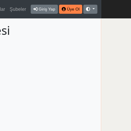
lar
Şubeler
Giriş Yap
Üye Ol
si