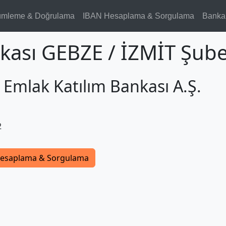
ümleme & Doğrulama
IBAN Hesaplama & Sorgulama
Banka
kası GEBZE / İZMİT Şube
 Emlak Katılım Bankası A.Ş.
2
esaplama & Sorgulama