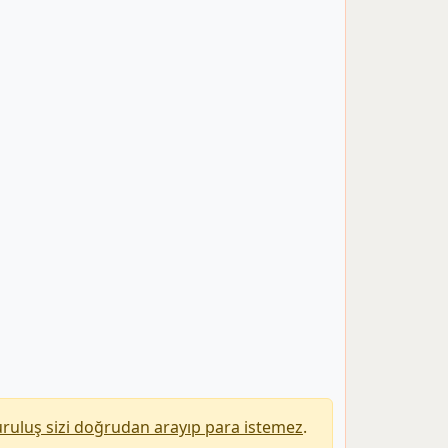
uruluş sizi doğrudan arayıp para istemez
.