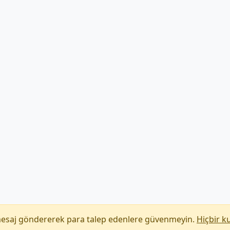
mesaj göndererek para talep edenlere güvenmeyin.
Hiçbir k