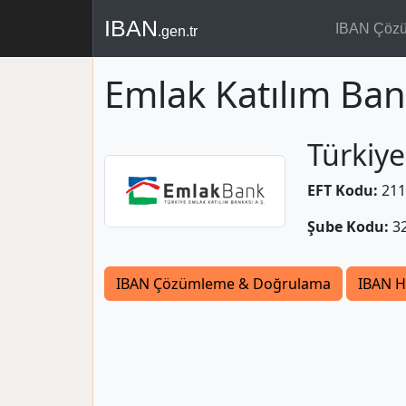
IBAN
IBAN Çöz
.gen.tr
Emlak Katılım Ban
Türkiye
EFT Kodu:
211
Şube Kodu:
3
IBAN Çözümleme & Doğrulama
IBAN H