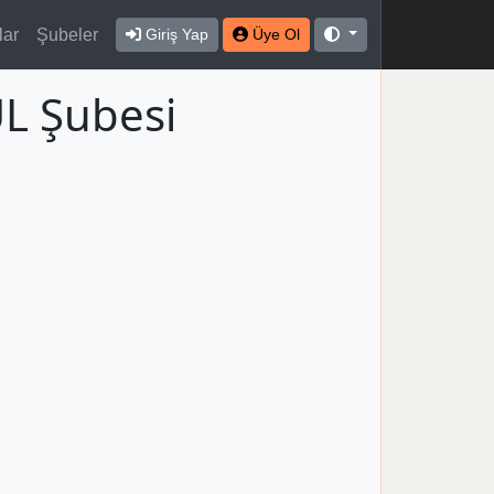
lar
Şubeler
Giriş Yap
Üye Ol
L Şubesi