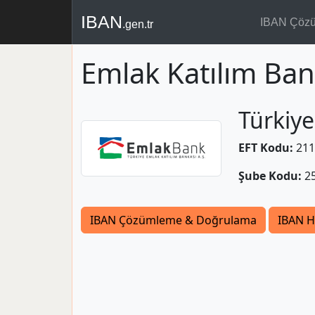
IBAN
IBAN Çöz
.gen.tr
Emlak Katılım Ba
Türkiye
EFT Kodu:
211
Şube Kodu:
2
IBAN Çözümleme & Doğrulama
IBAN H