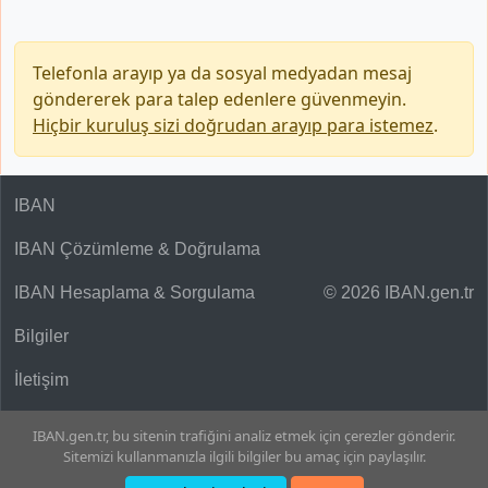
Telefonla arayıp ya da sosyal medyadan mesaj
göndererek para talep edenlere güvenmeyin.
Hiçbir kuruluş sizi doğrudan arayıp para istemez
.
IBAN
IBAN Çözümleme & Doğrulama
IBAN Hesaplama & Sorgulama
© 2026 IBAN.gen.tr
Bilgiler
İletişim
IBAN.gen.tr, bu sitenin trafiğini analiz etmek için çerezler gönderir.
Sitemizi kullanmanızla ilgili bilgiler bu amaç için paylaşılır.