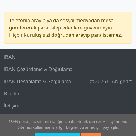
Telefonla arayıp ya da sosyal medyadan mesaj
göndererek para talep edenlere güvenmeyin.
Hiçbir kuruluş sizi doğrudan arayıp para istemez
.
IBAN
IBAN Çözümleme & Doğrulama
IBAN Hesaplama & Sorgulama
© 2026 IBAN.gen.tr
Bilgiler
İletişim
IBAN.gen.tr, bu sitenin trafiğini analiz etmek için çerezler gönderir.
Sitemizi kullanmanızla ilgili bilgiler bu amaç için paylaşılır.