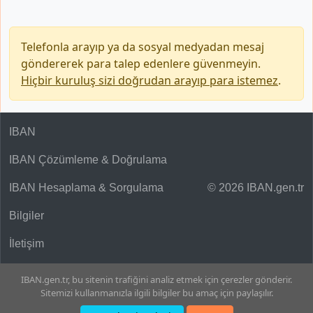
Telefonla arayıp ya da sosyal medyadan mesaj
göndererek para talep edenlere güvenmeyin.
Hiçbir kuruluş sizi doğrudan arayıp para istemez
.
IBAN
IBAN Çözümleme & Doğrulama
IBAN Hesaplama & Sorgulama
© 2026 IBAN.gen.tr
Bilgiler
İletişim
IBAN.gen.tr, bu sitenin trafiğini analiz etmek için çerezler gönderir.
Sitemizi kullanmanızla ilgili bilgiler bu amaç için paylaşılır.