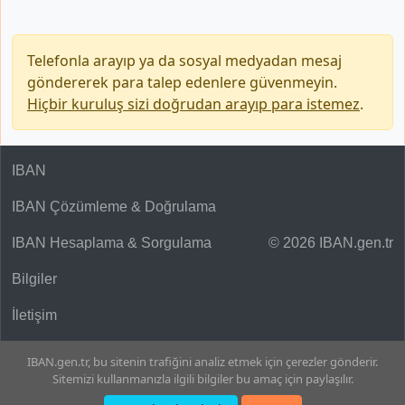
Telefonla arayıp ya da sosyal medyadan mesaj
göndererek para talep edenlere güvenmeyin.
Hiçbir kuruluş sizi doğrudan arayıp para istemez
.
IBAN
IBAN Çözümleme & Doğrulama
IBAN Hesaplama & Sorgulama
© 2026 IBAN.gen.tr
Bilgiler
İletişim
IBAN.gen.tr, bu sitenin trafiğini analiz etmek için çerezler gönderir.
Sitemizi kullanmanızla ilgili bilgiler bu amaç için paylaşılır.