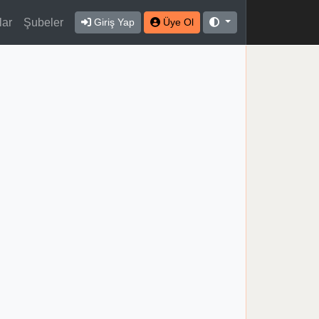
lar
Şubeler
Giriş Yap
Üye Ol