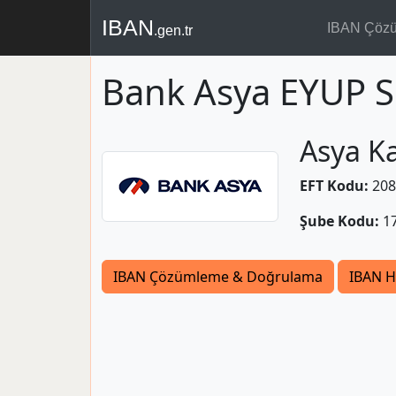
IBAN
IBAN Çöz
.gen.tr
Bank Asya EYUP S
Asya Ka
EFT Kodu:
208
Şube Kodu:
1
IBAN Çözümleme & Doğrulama
IBAN H