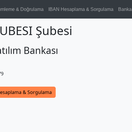
ümleme & Doğrulama
IBAN Hesaplama & Sorgulama
Banka
UBESI Şubesi
tılım Bankası
79
esaplama & Sorgulama