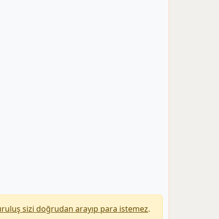
uruluş sizi doğrudan arayıp para istemez
.