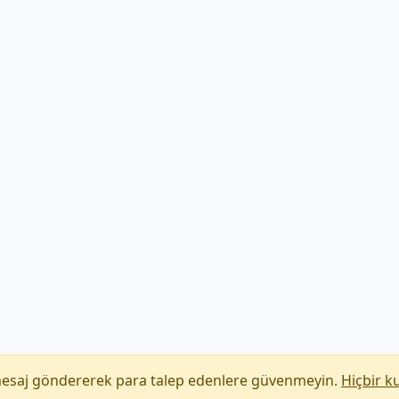
mesaj göndererek para talep edenlere güvenmeyin.
Hiçbir k