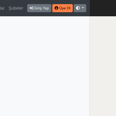
lar
Şubeler
Giriş Yap
Üye Ol