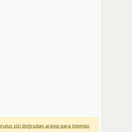
uruluş sizi doğrudan arayıp para istemez
.