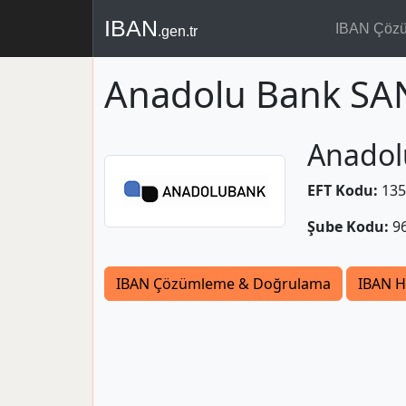
IBAN
IBAN Çöz
.gen.tr
Anadolu Bank SA
Anadol
EFT Kodu:
135
Şube Kodu:
9
IBAN Çözümleme & Doğrulama
IBAN H