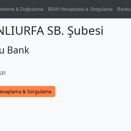
ümleme & Doğrulama
IBAN Hesaplama & Sorgulama
Banka
NLIURFA SB. Şubesi
u Bank
631
esaplama & Sorgulama