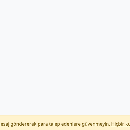
mesaj göndererek para talep edenlere güvenmeyin.
Hiçbir k