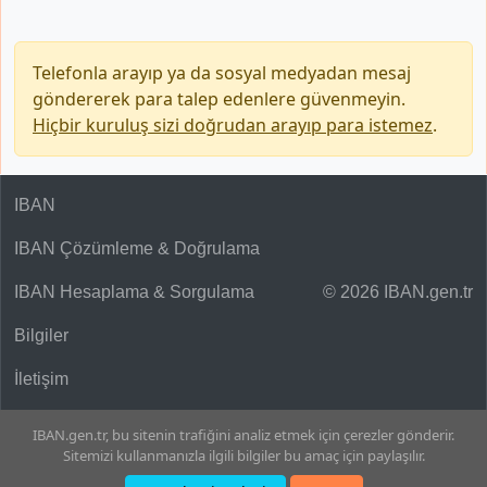
Telefonla arayıp ya da sosyal medyadan mesaj
göndererek para talep edenlere güvenmeyin.
Hiçbir kuruluş sizi doğrudan arayıp para istemez
.
IBAN
IBAN Çözümleme & Doğrulama
IBAN Hesaplama & Sorgulama
© 2026 IBAN.gen.tr
Bilgiler
İletişim
IBAN.gen.tr, bu sitenin trafiğini analiz etmek için çerezler gönderir.
Sitemizi kullanmanızla ilgili bilgiler bu amaç için paylaşılır.