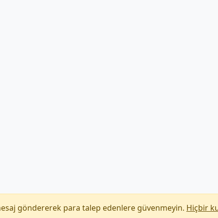
mesaj göndererek para talep edenlere güvenmeyin.
Hiçbir k