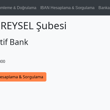
ümleme & Doğrulama
IBAN Hesaplama & Sorgulama
Banka
IREYSEL Şubesi
tif Bank
300
esaplama & Sorgulama