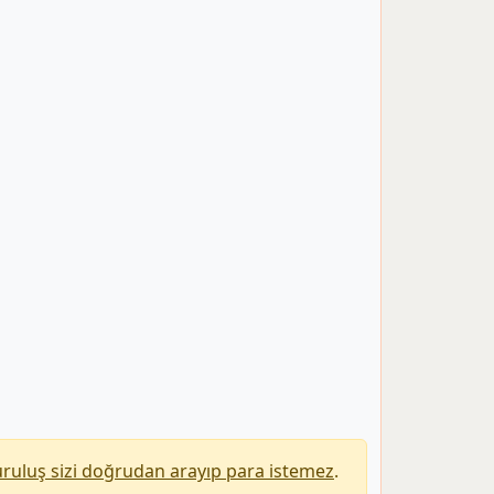
uruluş sizi doğrudan arayıp para istemez
.