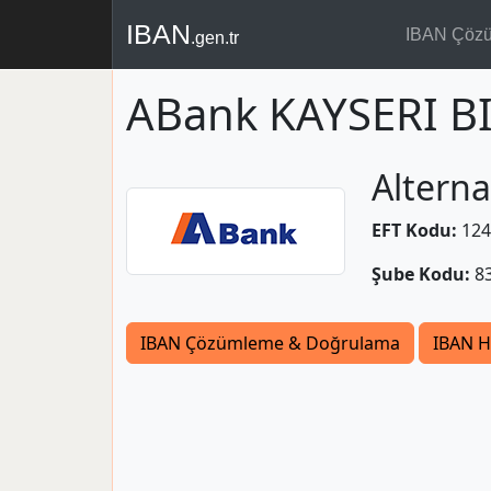
IBAN
IBAN Çöz
.gen.tr
ABank KAYSERI B
Alterna
EFT Kodu:
124
Şube Kodu:
8
IBAN Çözümleme & Doğrulama
IBAN H