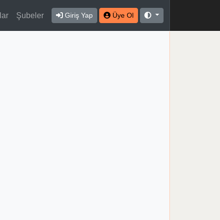
lar
Şubeler
Giriş Yap
Üye Ol