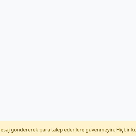
mesaj göndererek para talep edenlere güvenmeyin.
Hiçbir k