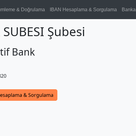
ümleme & Doğrulama
IBAN Hesaplama & Sorgulama
Banka
SUBESI Şubesi
tif Bank
820
esaplama & Sorgulama