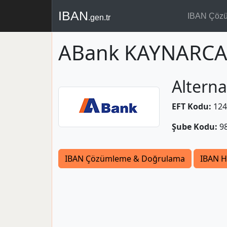
IBAN
IBAN Çöz
.gen.tr
ABank KAYNARCA 
Alterna
EFT Kodu:
124
Şube Kodu:
9
IBAN Çözümleme & Doğrulama
IBAN H