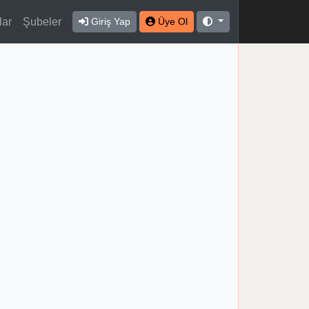
lar
Şubeler
Giriş Yap
Üye Ol