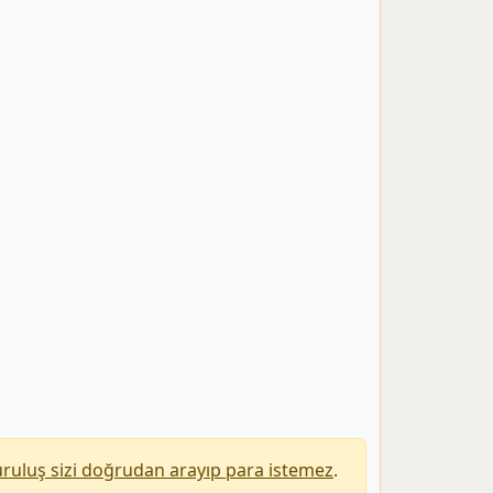
uruluş sizi doğrudan arayıp para istemez
.