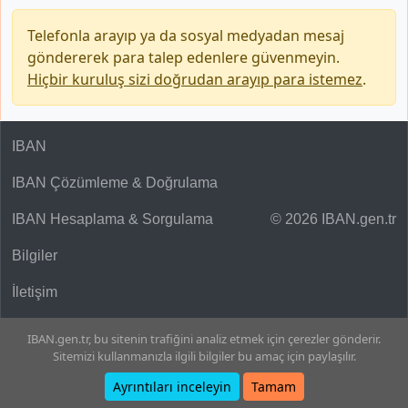
Telefonla arayıp ya da sosyal medyadan mesaj
göndererek para talep edenlere güvenmeyin.
Hiçbir kuruluş sizi doğrudan arayıp para istemez
.
IBAN
IBAN Çözümleme & Doğrulama
IBAN Hesaplama & Sorgulama
© 2026 IBAN.gen.tr
Bilgiler
İletişim
IBAN.gen.tr, bu sitenin trafiğini analiz etmek için çerezler gönderir.
Sitemizi kullanmanızla ilgili bilgiler bu amaç için paylaşılır.
Ayrıntıları inceleyin
Tamam