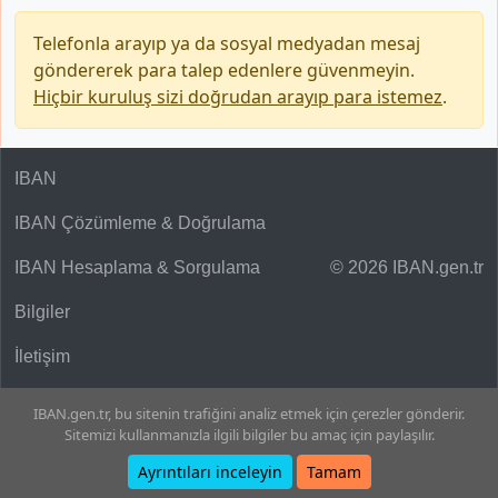
Telefonla arayıp ya da sosyal medyadan mesaj
göndererek para talep edenlere güvenmeyin.
Hiçbir kuruluş sizi doğrudan arayıp para istemez
.
IBAN
IBAN Çözümleme & Doğrulama
IBAN Hesaplama & Sorgulama
© 2026 IBAN.gen.tr
Bilgiler
İletişim
IBAN.gen.tr, bu sitenin trafiğini analiz etmek için çerezler gönderir.
Sitemizi kullanmanızla ilgili bilgiler bu amaç için paylaşılır.
Ayrıntıları inceleyin
Tamam