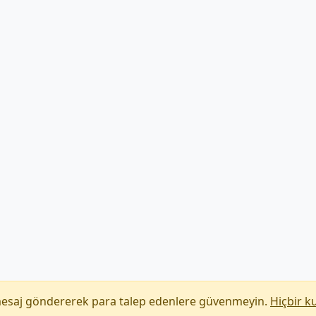
mesaj göndererek para talep edenlere güvenmeyin.
Hiçbir k