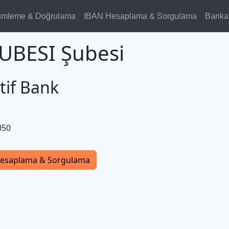
ümleme & Doğrulama
IBAN Hesaplama & Sorgulama
Banka
UBESI Şubesi
tif Bank
050
esaplama & Sorgulama