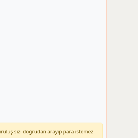
uruluş sizi doğrudan arayıp para istemez
.