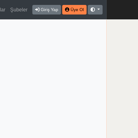
lar
Şubeler
Giriş Yap
Üye Ol