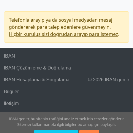
Telefonla arayıp ya da sosyal medyadan mesaj
göndererek para talep edenlere güvenmeyin.
Hiçbir kuruluş sizi doğrudan arayıp para istemez
.
IBAN
IBAN Çözümleme & Doğrulama
IBAN Hesaplama & Sorgulama
© 2026 IBAN.gen.tr
Bilgiler
İletişim
IBAN.gen.tr, bu sitenin trafiğini analiz etmek için çerezler gönderir.
Sitemizi kullanmanızla ilgili bilgiler bu amaç için paylaşılır.