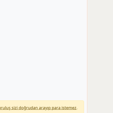
uruluş sizi doğrudan arayıp para istemez
.