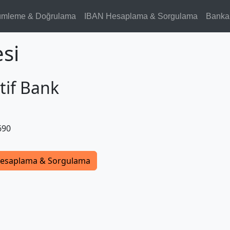
ümleme & Doğrulama
IBAN Hesaplama & Sorgulama
Banka
si
tif Bank
690
esaplama & Sorgulama