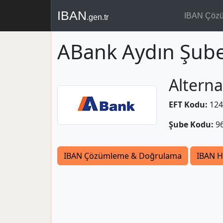
IBAN
IBAN Çöz
.gen.tr
ABank Aydın Şube
Alterna
EFT Kodu:
124
Şube Kodu:
9
IBAN Çözümleme & Doğrulama
IBAN H