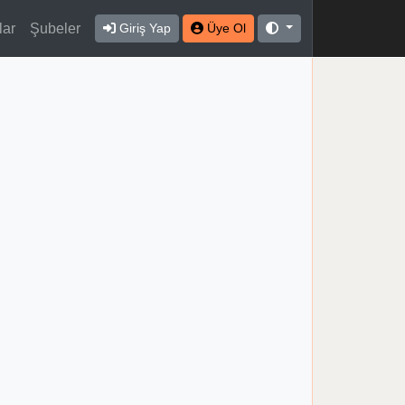
lar
Şubeler
Giriş Yap
Üye Ol