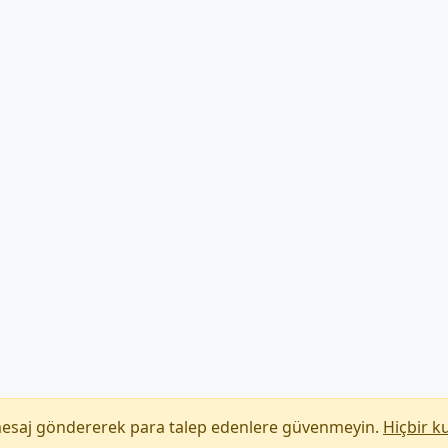
mesaj göndererek para talep edenlere güvenmeyin.
Hiçbir k