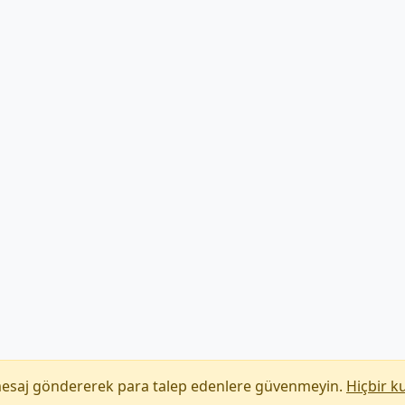
mesaj göndererek para talep edenlere güvenmeyin.
Hiçbir k