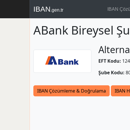
IBAN
IBAN Çöz
.gen.tr
ABank Bireysel Şu
Alterna
EFT Kodu:
124
Şube Kodu:
8
IBAN Çözümleme & Doğrulama
IBAN H