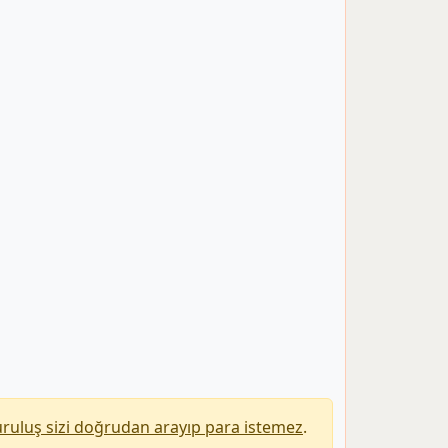
uruluş sizi doğrudan arayıp para istemez
.