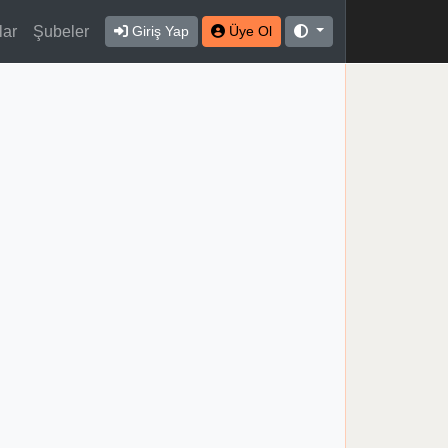
lar
Şubeler
Giriş Yap
Üye Ol