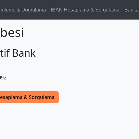
ümleme & Doğrulama
IBAN Hesaplama & Sorgulama
Banka
besi
tif Bank
092
esaplama & Sorgulama