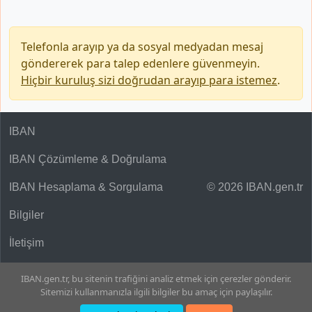
Telefonla arayıp ya da sosyal medyadan mesaj
göndererek para talep edenlere güvenmeyin.
Hiçbir kuruluş sizi doğrudan arayıp para istemez
.
IBAN
IBAN Çözümleme & Doğrulama
IBAN Hesaplama & Sorgulama
© 2026 IBAN.gen.tr
Bilgiler
İletişim
IBAN.gen.tr, bu sitenin trafiğini analiz etmek için çerezler gönderir.
Sitemizi kullanmanızla ilgili bilgiler bu amaç için paylaşılır.