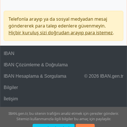
Telefonla arayıp ya da sosyal medyadan mesaj
göndererek para talep edenlere güvenmeyin.
Hiçbir kuruluş sizi doğrudan arayıp para istemez
.
IBAN
IBAN Çözümleme & Doğrulama
IBAN Hesaplama & Sorgulama
© 2026 IBAN.gen.tr
Bilgiler
İletişim
IBAN.gen.tr, bu sitenin trafiğini analiz etmek için çerezler gönderir.
Sitemizi kullanmanızla ilgili bilgiler bu amaç için paylaşılır.