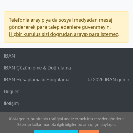
Telefonla arayıp ya da sosyal medyadan mesaj
göndererek para talep edenlere güvenmeyin.
Hiçbir kuruluş sizi doğrudan arayıp para istemez
.
IBAN
IBAN Çözümleme & Doğrulama
IBAN Hesaplama & Sorgulama
© 2026 IBAN.gen.tr
Bilgiler
İletişim
IBAN.gen.tr, bu sitenin trafiğini analiz etmek için çerezler gönderir.
Sitemizi kullanmanızla ilgili bilgiler bu amaç için paylaşılır.