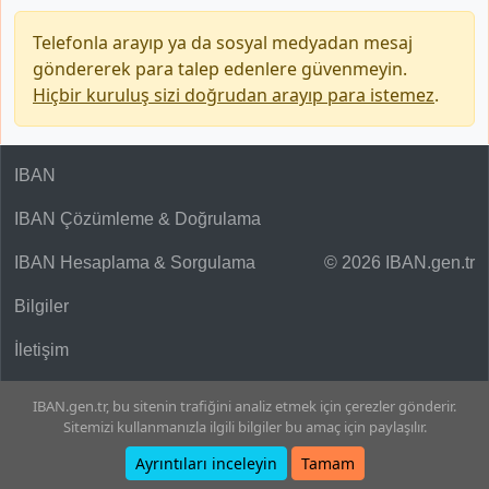
Telefonla arayıp ya da sosyal medyadan mesaj
göndererek para talep edenlere güvenmeyin.
Hiçbir kuruluş sizi doğrudan arayıp para istemez
.
IBAN
IBAN Çözümleme & Doğrulama
IBAN Hesaplama & Sorgulama
© 2026 IBAN.gen.tr
Bilgiler
İletişim
IBAN.gen.tr, bu sitenin trafiğini analiz etmek için çerezler gönderir.
Sitemizi kullanmanızla ilgili bilgiler bu amaç için paylaşılır.
Ayrıntıları inceleyin
Tamam