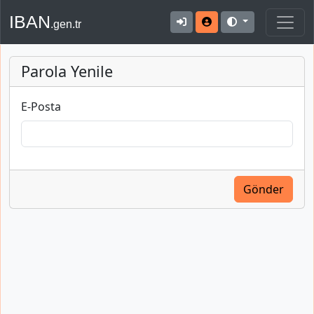
IBAN
.gen.tr
Parola Yenile
E-Posta
Gönder