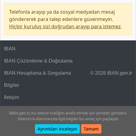
Telefonla arayıp ya da sosyal medyadan mesaj
göndererek para talep edenlere güvenmeyin.
Hiçbir kuruluş sizi doğrudan arayıp para istemez
.
IBAN
IBAN Çözümleme & Doğrulama
IBAN Hesaplama & Sorgulama
© 2026 IBAN.gen.tr
Bilgiler
İletişim
IBAN.gen.tr, bu sitenin trafiğini analiz etmek için çerezler gönderir.
Sitemizi kullanmanızla ilgili bilgiler bu amaç için paylaşılır.
Ayrıntıları inceleyin
Tamam