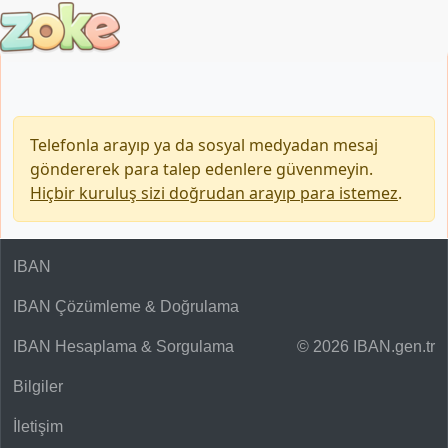
Telefonla arayıp ya da sosyal medyadan mesaj
göndererek para talep edenlere güvenmeyin.
Hiçbir kuruluş sizi doğrudan arayıp para istemez
.
IBAN
IBAN Çözümleme & Doğrulama
IBAN Hesaplama & Sorgulama
© 2026 IBAN.gen.tr
Bilgiler
İletişim