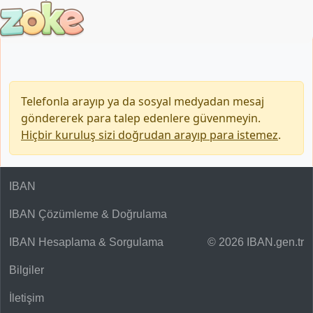
Telefonla arayıp ya da sosyal medyadan mesaj
göndererek para talep edenlere güvenmeyin.
Hiçbir kuruluş sizi doğrudan arayıp para istemez
.
IBAN
IBAN Çözümleme & Doğrulama
IBAN Hesaplama & Sorgulama
© 2026 IBAN.gen.tr
Bilgiler
İletişim