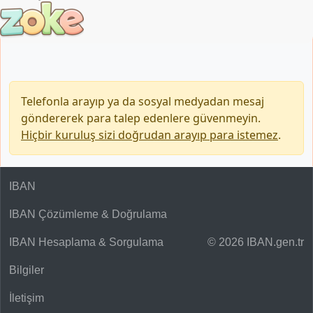
Telefonla arayıp ya da sosyal medyadan mesaj
göndererek para talep edenlere güvenmeyin.
Hiçbir kuruluş sizi doğrudan arayıp para istemez
.
IBAN
IBAN Çözümleme & Doğrulama
IBAN Hesaplama & Sorgulama
© 2026 IBAN.gen.tr
Bilgiler
İletişim