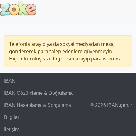
Telefonla arayıp ya da sosyal medyadan mesaj
göndererek para talep edenlere güvenmeyin.
Hiçbir kuruluş sizi doğrudan arayıp para istemez
.
IBAN
IBAN Çözümleme & Doğrulama
IBAN Hesaplama & Sorgulama
© 2026 IBAN.gen.tr
Bilgiler
İletişim