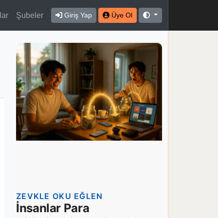
lar
Şubeler
Giriş Yap
Üye Ol