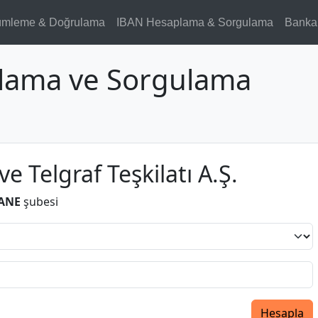
ümleme & Doğrulama
IBAN Hesaplama & Sorgulama
Banka
lama ve Sorgulama
ve Telgraf Teşkilatı A.Ş.
ANE
şubesi
Hesapla