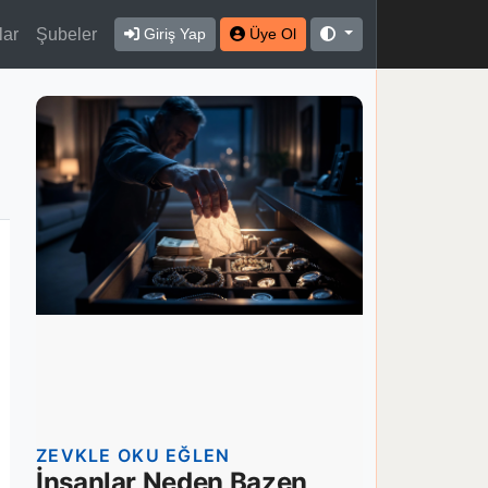
lar
Şubeler
Giriş Yap
Üye Ol