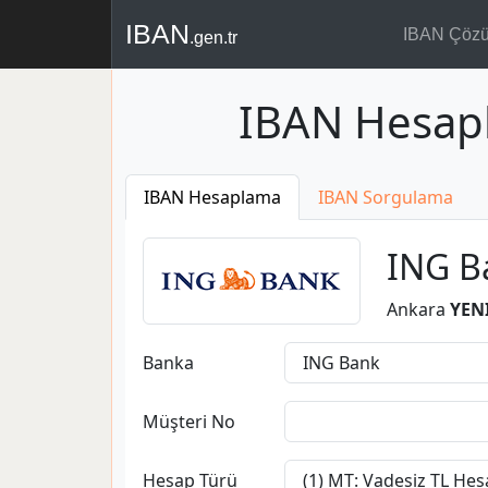
IBAN
IBAN Çöz
.gen.tr
IBAN Hesap
IBAN Hesaplama
IBAN Sorgulama
ING B
Ankara
YEN
Banka
Müşteri No
Hesap Türü