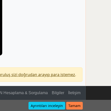
uruluş sizi doğrudan arayıp para istemez
.
N Hesaplama & Sorgulama
Bilgiler
İletişim
Ayrıntıları inceleyin
Tamam