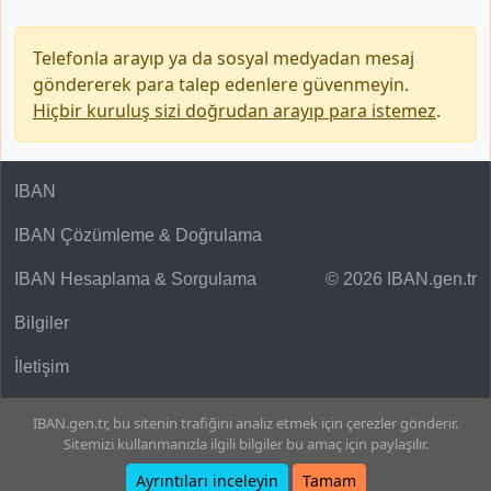
Telefonla arayıp ya da sosyal medyadan mesaj
göndererek para talep edenlere güvenmeyin.
Hiçbir kuruluş sizi doğrudan arayıp para istemez
.
IBAN
IBAN Çözümleme & Doğrulama
IBAN Hesaplama & Sorgulama
© 2026 IBAN.gen.tr
Bilgiler
İletişim
IBAN.gen.tr, bu sitenin trafiğini analiz etmek için çerezler gönderir.
Sitemizi kullanmanızla ilgili bilgiler bu amaç için paylaşılır.
Ayrıntıları inceleyin
Tamam